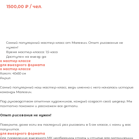
1500,00
₽ / чел.
выбрать дату
Самый популярный мастер-класс от Малевич. Опыт рисования не
нужен!
Время мастер-класса: 1,5 часа
Доступен на выезд: да
о мастер-классе
для выездного формата
о мастер-классе
Холст: 40х50 см
Акрил
Самый популярный наш мастер-класс, ведь именно с него началась история
команды Малевич.
Под руководством опытных художников, каждый создаст свой шедевр. Мы
поэтапно покажем и расскажем все детали.
Опыт рисования не нужен!
Поверьте, даже если вы последний раз рисовали в 5-ом классе, с нами у вас
получится.
для выездного формата
Для проведения выездного МК необходимы столы и стулья для организации