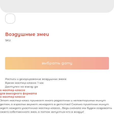
Воздушные змеи
SKU:
850,00
₽ / чел.
выбрать дату
Роспись и декорирование воздушных змеев
Время мастер-класса: 1 час
Доступен на выезд: да
о мастер-классе
для выездного формата
о мастер-классе
Этот мастер-класс принесет много радостных и неповторимых минут
детям, а взрослых вернет ненадолго в детство! Сколько приятных минут
ждет каждого участника мастер-класса… Ведь сначала мы будем создавать
своего собственного змея, а потом запустим его в воздух!