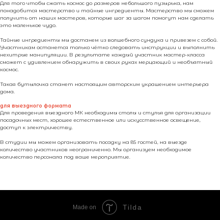
Для того чтобы сжать космос до размеров небольшого пузырька, нам
понадобится мастерство и тайные ингредиенты. Мастерство мы сможем
получить от наших мастеров, которые шаг за шагом помогут нам сделать
это маленькое чудо.
Тайные ингредиенты мы достанем из волшебного сундука и привезем с собой.
Участникам останется только чётко следовать инструкции и выполнить
нехитрые манипуляции. В результате каждый участник мастер-класса
сможет с удивлением обнаружить в своих руках мерцающий и необъятный
космос.
Такая бутылочка станет настоящим авторским украшением интерьера
дома.
для выездного формата
Для проведения выездного МК необходимы столы и стулья для организации
посадочных мест, хорошее естественное или искусственное освещение,
доступ к электричеству.
В студии мы можем организовать посадку на 85 гостей, на выезде
количество участников неограниченно. Мы организуем необходимое
количество персонала под ваше мероприятие.
Tilda
Made on