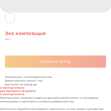
Эко композиция
SKU:
1900,00
₽ / чел.
выбрать дату
Композиция с использованием мха
Время мастер-класса: 1 час
Доступен на выезд: да
о мастер-классе
для выездного формата
о мастер-классе
Мастер-класс посвящен созданию декоративного панно из природных
материалов, а частности стабилизированного мха.
Участники научатся составлять композиции из мха, шишек, сухоцветов