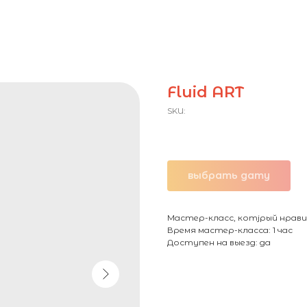
Fluid ART
SKU:
1000,00
₽ / чел.
выбрать дату
Мастер-класс, котjрый нрави
Время мастер-класса: 1 час
Доступен на выезд: да