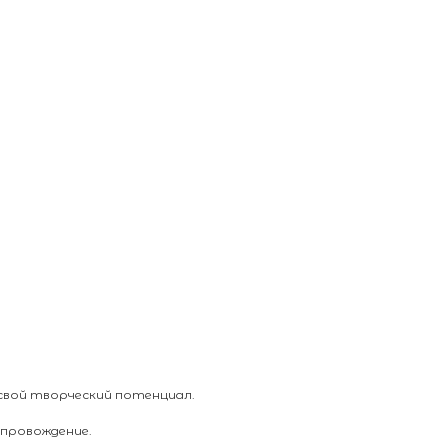
свой творческий потенциал.
опровождение.